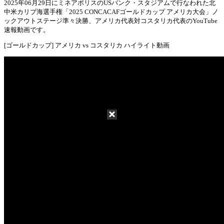
2025年06月29日にミネアポリスのUSバンク・スタジアムで行なわれた北
中米カリブ海選手権「2025 CONCACAFゴールドカップ アメリカ大会」ノ
Mute
ックアウトステージ準々決勝、アメリカ代表対コスタリカ代表のYouTube
速報動画です。
[ゴールドカップ] アメリカ vs コスタリカ ハイライト動画