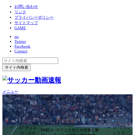
お問い合わせ
リンク
プライバシーポリシー
サイトマップ
GAME
rss
Twitter
Facebook
Contact
メニュー
CONCACAFゴールド杯
2ｰ2
アメリカ
コスタリカ
43’ ディエ
12’ フラン
PK戦４ｰ３でコスタリカ代表に勝
ゴ・ルナ
シスコ・