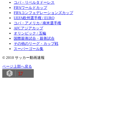
コパ・リベルタドーレス
FIFAワールドカップ
FIFAコンフェデレーションズカップ
UEFA欧州選手権 / EURO
コパ・アメリカ / 南米選手権
AFCアジアカップ
オリンピック / 五輪
国際親善試合・親善試合
その他のリーグ・カップ戦
スーパーゴール集
© 2010 サッカー動画速報
ページ上部へ戻る
17