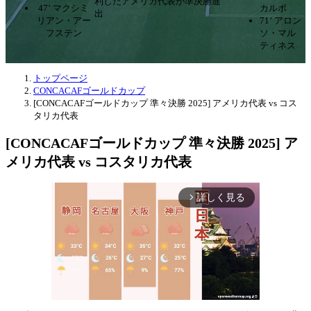
利したアメリカ代表が準決勝進
47’ マクシミ
カルボ
出
リアン・アー
71’ アロン
フステン
ソ・マル
ティネス
トップページ
CONCACAFゴールドカップ
[CONCACAFゴールドカップ 準々決勝 2025] アメリカ代表 vs コス
タリカ代表
[CONCACAFゴールドカップ 準々決勝 2025] ア
メリカ代表 vs コスタリカ代表
詳しく見る
arrow_forward_ios