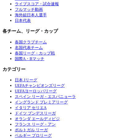
ライブスコア・試合速報
フルマッチ動画
海外組日本人選手
日本代表
各チーム、リーグ・カップ
各国クラブチーム
名国代表チーム
各国リーグ・カップ戦
国際A・Bマッチ
カテゴリー
日本 Jリーグ
UEFAチャンピオンズリーグ
UEFAヨーロッパリーグ
スペイン リーガ・エスパニョーラ
イングランド プレミアリーグ
イタリア セリエA
ドイツ ブンデスリーガ
オランダ エールディビジ
フランス リーグ・アン
ポルトガル リーガ
ベルギー プロリーグ