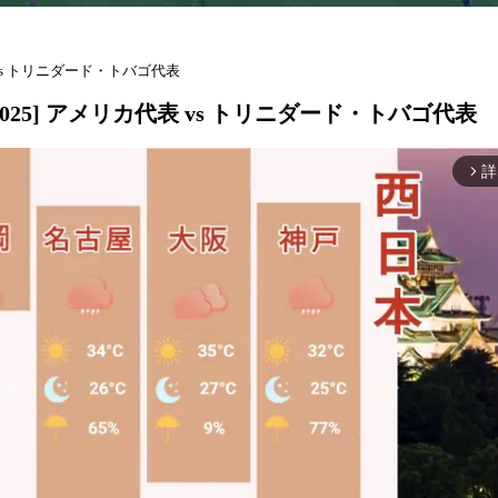
 vs トリニダード・トバゴ代表
025] アメリカ代表 vs トリニダード・トバゴ代表
詳
arrow_forward_ios