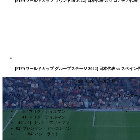
[FIFAワールドカップ ラウンド16 2022] 日本代表 vs クロアチア代表
[FIFAワールドカップ グループステージ 2022] 日本代表 vs スペイン
CONCACAFゴールド杯
5ｰ0
アメリカ
トリニダー
16’ マリク・ティルマン
41’ マリク・ティルマン
44’ パトリック・アギェマン
82’ ブレンデン・アーロンソン
84’ ハジ・ライト