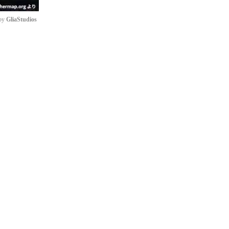
by 
GliaStudios
e