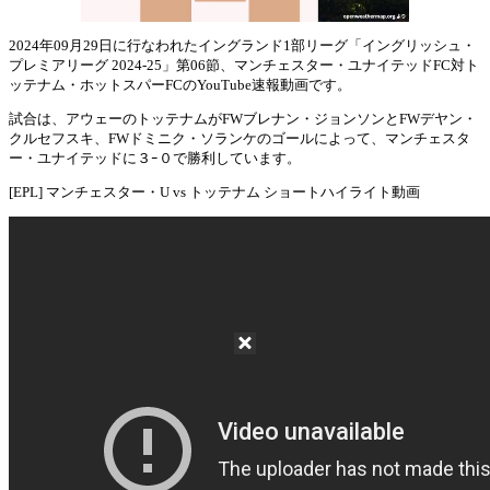
2024年09月29日に行なわれたイングランド1部リーグ「イングリッシュ・
プレミアリーグ 2024-25」第06節、マンチェスター・ユナイテッドFC対ト
Mute
ッテナム・ホットスパーFCのYouTube速報動画です。
試合は、アウェーのトッテナムがFWブレナン・ジョンソンとFWデヤン・
クルセフスキ、FWドミニク・ソランケのゴールによって、マンチェスタ
ー・ユナイテッドに３ｰ０で勝利しています。
[EPL] マンチェスター・U vs トッテナム ショートハイライト動画