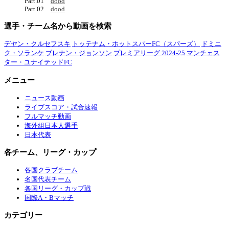
Part.01
dood
Part.02
dood
選手・チーム名から動画を検索
デヤン・クルセフスキ
トッテナム・ホットスパーFC（スパーズ）
ドミニ
ク・ソランケ
ブレナン・ジョンソン
プレミアリーグ 2024-25
マンチェス
ター・ユナイテッドFC
メニュー
ニュース動画
ライブスコア・試合速報
フルマッチ動画
海外組日本人選手
日本代表
各チーム、リーグ・カップ
各国クラブチーム
名国代表チーム
各国リーグ・カップ戦
国際A・Bマッチ
カテゴリー