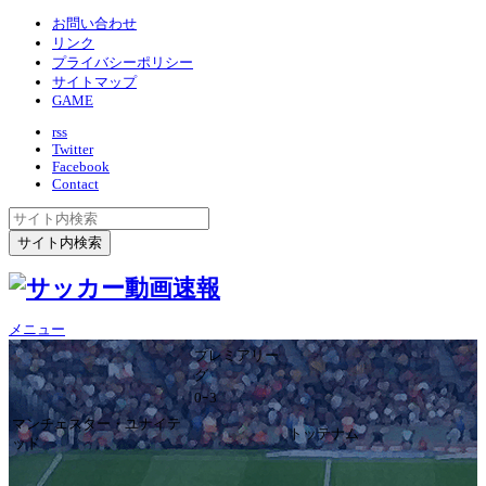
お問い合わせ
リンク
プライバシーポリシー
サイトマップ
GAME
rss
Twitter
Facebook
Contact
メニュー
プレミアリー
グ
0ｰ3
マンチェスター・ユナイテ
トッテナム
ッド