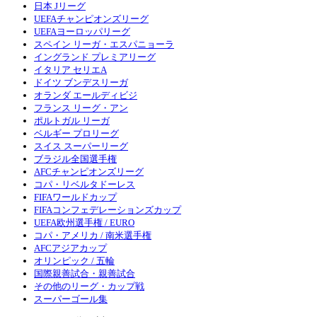
日本 Jリーグ
UEFAチャンピオンズリーグ
UEFAヨーロッパリーグ
スペイン リーガ・エスパニョーラ
イングランド プレミアリーグ
イタリア セリエA
ドイツ ブンデスリーガ
オランダ エールディビジ
フランス リーグ・アン
ポルトガル リーガ
ベルギー プロリーグ
スイス スーパーリーグ
ブラジル全国選手権
AFCチャンピオンズリーグ
コパ・リベルタドーレス
FIFAワールドカップ
FIFAコンフェデレーションズカップ
UEFA欧州選手権 / EURO
コパ・アメリカ / 南米選手権
AFCアジアカップ
オリンピック / 五輪
国際親善試合・親善試合
その他のリーグ・カップ戦
スーパーゴール集