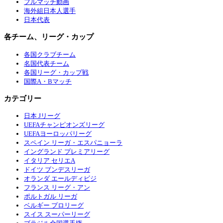
フルマッチ動画
海外組日本人選手
日本代表
各チーム、リーグ・カップ
各国クラブチーム
名国代表チーム
各国リーグ・カップ戦
国際A・Bマッチ
カテゴリー
日本 Jリーグ
UEFAチャンピオンズリーグ
UEFAヨーロッパリーグ
スペイン リーガ・エスパニョーラ
イングランド プレミアリーグ
イタリア セリエA
ドイツ ブンデスリーガ
オランダ エールディビジ
フランス リーグ・アン
ポルトガル リーガ
ベルギー プロリーグ
スイス スーパーリーグ