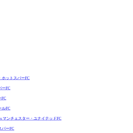
ム・ホットスパーFC
パーFC
ーFC
ールFC
 vs マンチェスター・ユナイテッドFC
スパーFC