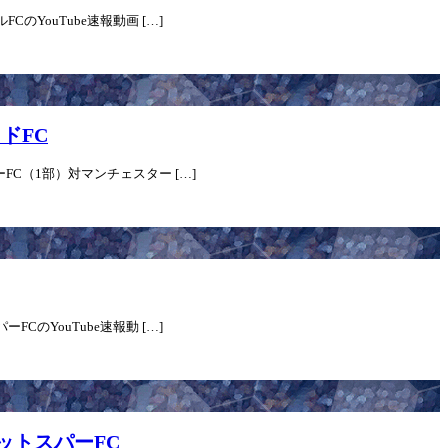
のYouTube速報動画 […]
ドFC
FC（1部）対マンチェスター […]
CのYouTube速報動 […]
ホットスパーFC