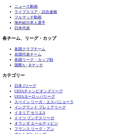
ニュース動画
ライブスコア・試合速報
フルマッチ動画
海外組日本人選手
日本代表
各チーム、リーグ・カップ
各国クラブチーム
名国代表チーム
各国リーグ・カップ戦
国際A・Bマッチ
カテゴリー
日本 Jリーグ
UEFAチャンピオンズリーグ
UEFAヨーロッパリーグ
スペイン リーガ・エスパニョーラ
イングランド プレミアリーグ
イタリア セリエA
ドイツ ブンデスリーガ
オランダ エールディビジ
フランス リーグ・アン