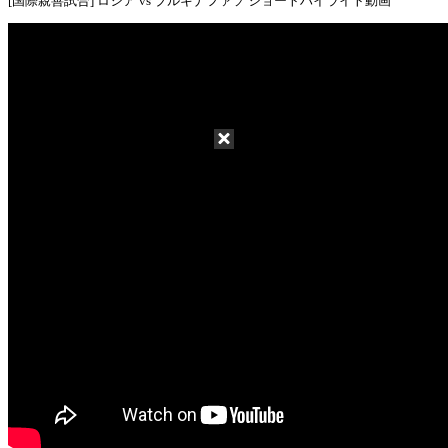
[国際親善試合] ロシア vs ブルキナファソ ショートハイライト動画