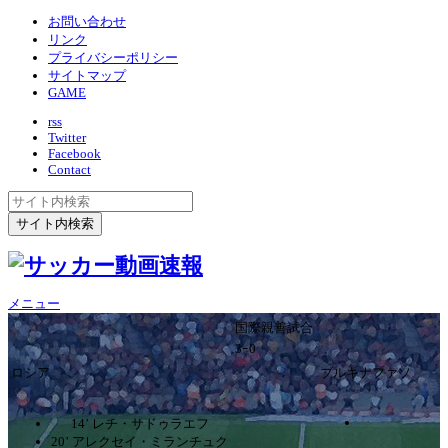
お問い合わせ
リンク
プライバシーポリシー
サイトマップ
GAME
rss
Twitter
Facebook
Contact
メニュー
国際親善試合
3ｰ0
ロシア
ブルキナファソ
14’ レチ・サドゥラエフ
20’ アレクセイ・ミランチュク