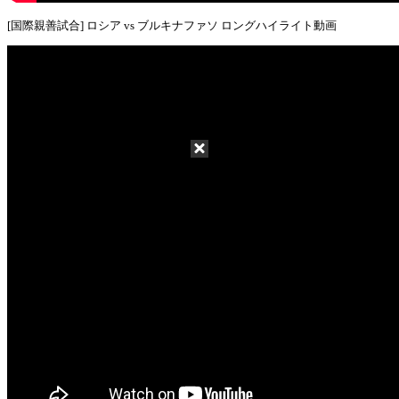
[国際親善試合] ロシア vs ブルキナファソ ロングハイライト動画