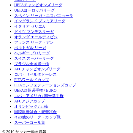
UEFAチャンピオンズリーグ
UEFAヨーロッパリーグ
スペイン リーガ・エスパニョーラ
イングランド プレミアリーグ
イタリア セリエA
ドイツ ブンデスリーガ
オランダ エールディビジ
フランス リーグ・アン
ポルトガル リーガ
ベルギー プロリーグ
スイス スーパーリーグ
ブラジル全国選手権
AFCチャンピオンズリーグ
コパ・リベルタドーレス
FIFAワールドカップ
FIFAコンフェデレーションズカップ
UEFA欧州選手権 / EURO
コパ・アメリカ / 南米選手権
AFCアジアカップ
オリンピック / 五輪
国際親善試合・親善試合
その他のリーグ・カップ戦
スーパーゴール集
© 2010 サッカー動画速報