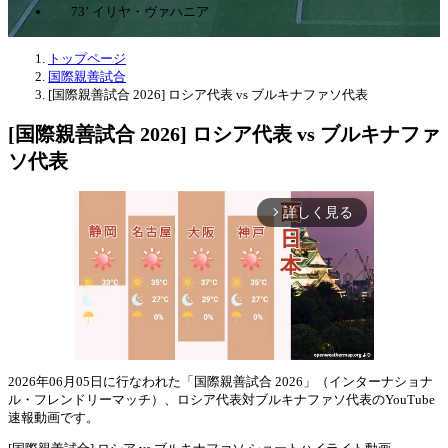
73’ イリヤ・ヴァハニア
トップページ
国際親善試合
[国際親善試合 2026] ロシア代表 vs ブルキナファソ代表
[国際親善試合 2026] ロシア代表 vs ブルキナファ
ソ代表
詳しく見る
arrow_forward_ios
2026年06月05日に行なわれた「国際親善試合 2026」（インターナショナ
ル・フレンドリーマッチ）、ロシア代表対ブルキナファソ代表のYouTube
Mute
速報動画です。