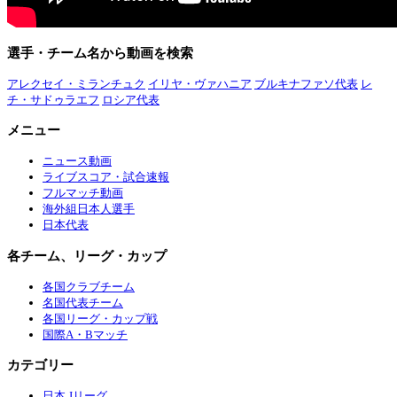
選手・チーム名から動画を検索
アレクセイ・ミランチュク
イリヤ・ヴァハニア
ブルキナファソ代表
レ
チ・サドゥラエフ
ロシア代表
メニュー
ニュース動画
ライブスコア・試合速報
フルマッチ動画
海外組日本人選手
日本代表
各チーム、リーグ・カップ
各国クラブチーム
名国代表チーム
各国リーグ・カップ戦
国際A・Bマッチ
カテゴリー
日本 Jリーグ