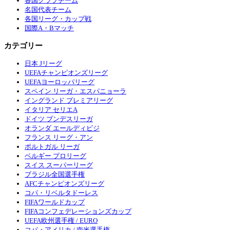
各国クラブチーム
名国代表チーム
各国リーグ・カップ戦
国際A・Bマッチ
カテゴリー
日本 Jリーグ
UEFAチャンピオンズリーグ
UEFAヨーロッパリーグ
スペイン リーガ・エスパニョーラ
イングランド プレミアリーグ
イタリア セリエA
ドイツ ブンデスリーガ
オランダ エールディビジ
フランス リーグ・アン
ポルトガル リーガ
ベルギー プロリーグ
スイス スーパーリーグ
ブラジル全国選手権
AFCチャンピオンズリーグ
コパ・リベルタドーレス
FIFAワールドカップ
FIFAコンフェデレーションズカップ
UEFA欧州選手権 / EURO
コパ・アメリカ / 南米選手権