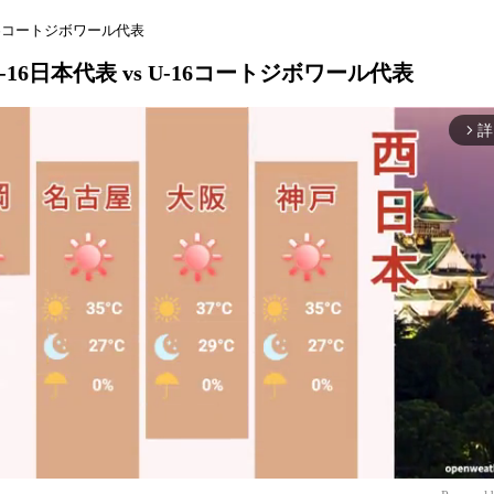
U-16コートジボワール代表
-16日本代表 vs U-16コートジボワール代表
詳
arrow_forward_ios