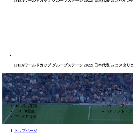
[FIFAワールドカップ グループステージ 2022] 日本代表 vs スペイン
[FIFAワールドカップ グループステージ 2022] 日本代表 vs コスタリ
インターナショナルドリーム杯
3ｰ2
日本
コートジボワール
49’ 梶山蓮翔
29’ コニア
74’ 伊藤航
43’ ノント・
77’ 三井寺眞
トップページ