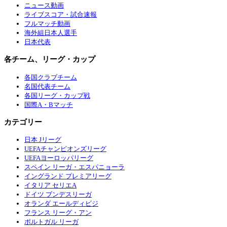
ニュース動画
ライブスコア・試合速報
フルマッチ動画
海外組日本人選手
日本代表
各チーム、リーグ・カップ
各国クラブチーム
名国代表チーム
各国リーグ・カップ戦
国際A・Bマッチ
カテゴリー
日本 Jリーグ
UEFAチャンピオンズリーグ
UEFAヨーロッパリーグ
スペイン リーガ・エスパニョーラ
イングランド プレミアリーグ
イタリア セリエA
ドイツ ブンデスリーガ
オランダ エールディビジ
フランス リーグ・アン
ポルトガル リーガ