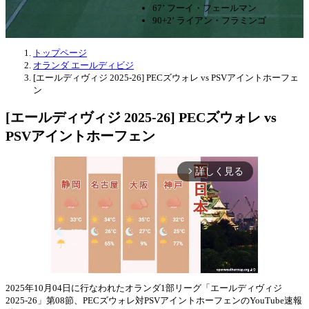
67’ フーイ・フェールマン
90+2’ ライアン・フラミンゴ
トップページ
オランダ エールディビジ
[エールディヴィジ 2025-26] PECズウォレ vs PSVアイントホーフェ
ン
[エールディヴィジ 2025-26] PECズウォレ vs
PSVアイントホーフェン
詳しく見る
arrow_forward_ios
2025年10月04日に行なわれたオランダ1部リーグ「エールディヴィジ
2025-26」第08節、PECズウォレ対PSVアイントホーフェンのYouTube速報