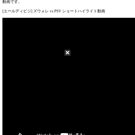
Mute
動画です。
[エールディビジ] ズウォレ vs PSV ショートハイライト動画