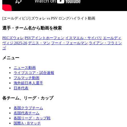
[エールディビジ] ズウォレ vs PSV ロングハイライト動画
選手・チーム名から動画を検索
PECズウォレ
PSVアイントホーフェン
イスマエル・サイバリ
エールディ
ヴィジ 2025-26
デニス・マン
フーイ・フェールマン
ライアン・フラミン
ゴ
メニュー
ニュース動画
ライブスコア・試合速報
フルマッチ動画
海外組日本人選手
日本代表
各チーム、リーグ・カップ
各国クラブチーム
名国代表チーム
各国リーグ・カップ戦
国際A・Bマッチ