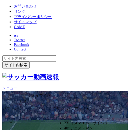
お問い合わせ
リンク
プライバシーポリシー
サイトマップ
GAME
rss
Twitter
Facebook
Contact
メニュー
エールディヴィジ
0ｰ4
ズウォレ
PSVアイントホーフェン
23’ イスマエル・サイバリ
40’ デニス・マン