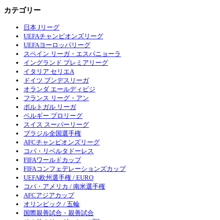
カテゴリー
日本 Jリーグ
UEFAチャンピオンズリーグ
UEFAヨーロッパリーグ
スペイン リーガ・エスパニョーラ
イングランド プレミアリーグ
イタリア セリエA
ドイツ ブンデスリーガ
オランダ エールディビジ
フランス リーグ・アン
ポルトガル リーガ
ベルギー プロリーグ
スイス スーパーリーグ
ブラジル全国選手権
AFCチャンピオンズリーグ
コパ・リベルタドーレス
FIFAワールドカップ
FIFAコンフェデレーションズカップ
UEFA欧州選手権 / EURO
コパ・アメリカ / 南米選手権
AFCアジアカップ
オリンピック / 五輪
国際親善試合・親善試合