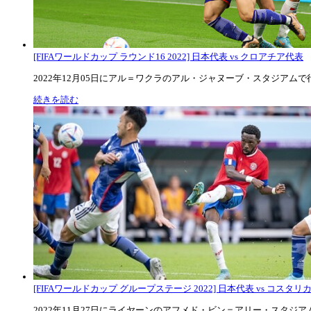
[FIFAワールドカップ ラウンド16 2022] 日本代表 vs クロアチア代表
2022年12月05日にアル＝ワクラのアル・ジャヌーブ・スタジアムで行な
続きを読む
[FIFAワールドカップ グループステージ 2022] 日本代表 vs コスタリカ代
2022年11月27日にライヤーンのアフメド・ビン＝アリー・スタジアムで