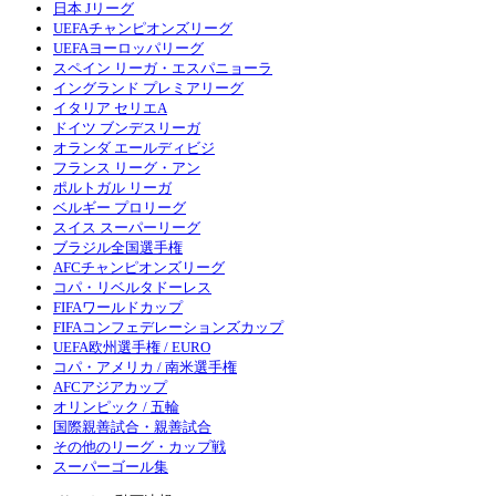
日本 Jリーグ
UEFAチャンピオンズリーグ
UEFAヨーロッパリーグ
スペイン リーガ・エスパニョーラ
イングランド プレミアリーグ
イタリア セリエA
ドイツ ブンデスリーガ
オランダ エールディビジ
フランス リーグ・アン
ポルトガル リーガ
ベルギー プロリーグ
スイス スーパーリーグ
ブラジル全国選手権
AFCチャンピオンズリーグ
コパ・リベルタドーレス
FIFAワールドカップ
FIFAコンフェデレーションズカップ
UEFA欧州選手権 / EURO
コパ・アメリカ / 南米選手権
AFCアジアカップ
オリンピック / 五輪
国際親善試合・親善試合
その他のリーグ・カップ戦
スーパーゴール集