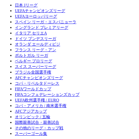
日本 Jリーグ
UEFAチャンピオンズリーグ
UEFAヨーロッパリーグ
スペイン リーガ・エスパニョーラ
イングランド プレミアリーグ
イタリア セリエA
ドイツ ブンデスリーガ
オランダ エールディビジ
フランス リーグ・アン
ポルトガル リーガ
ベルギー プロリーグ
スイス スーパーリーグ
ブラジル全国選手権
AFCチャンピオンズリーグ
コパ・リベルタドーレス
FIFAワールドカップ
FIFAコンフェデレーションズカップ
UEFA欧州選手権 / EURO
コパ・アメリカ / 南米選手権
AFCアジアカップ
オリンピック / 五輪
国際親善試合・親善試合
その他のリーグ・カップ戦
スーパーゴール集