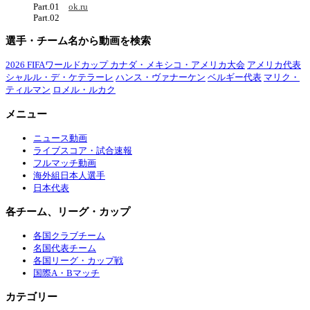
Part.01
ok.ru
Part.02
選手・チーム名から動画を検索
2026 FIFAワールドカップ カナダ・メキシコ・アメリカ大会
アメリカ代表
シャルル・デ・ケテラーレ
ハンス・ヴァナーケン
ベルギー代表
マリク・
ティルマン
ロメル・ルカク
メニュー
ニュース動画
ライブスコア・試合速報
フルマッチ動画
海外組日本人選手
日本代表
各チーム、リーグ・カップ
各国クラブチーム
名国代表チーム
各国リーグ・カップ戦
国際A・Bマッチ
カテゴリー