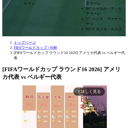
ルマン
テラーレ
44’ シャルル・デ・ケ
テラーレ
57’ ハンス・ヴァナー
ケン
90+3’ ロメル・ルカク
トップページ
FIFAワールドカップ / W杯
[FIFAワールドカップ ラウンド16 2026] アメリカ代表 vs ベルギー代
表
[FIFAワールドカップ ラウンド16 2026] アメリ
カ代表 vs ベルギー代表
詳しく見る
arrow_forward_ios