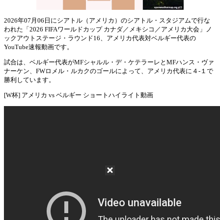
2026年07月06日にシアトル（アメリカ）のシアトル・スタジアムで行な
われた「2026 FIFAワールドカップ カナダ／メキシコ／アメリカ大会」ノ
Mute
ックアウトステージ・ラウンド16、アメリカ代表対ベルギー代表の
YouTube速報動画です。
試合は、ベルギー代表がMFシャルル・デ・ケテラーレとMFハンス・ヴァ
ナーケン、FWロメル・ルカクのゴールによって、アメリカ代表に４-１で
勝利しています。
[W杯] アメリカ vs ベルギー ショートハイライト動画