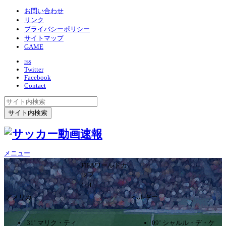
お問い合わせ
リンク
プライバシーポリシー
サイトマップ
GAME
rss
Twitter
Facebook
Contact
メニュー
FIFAワールドカ
ップ
1ｰ4
アメリカ
ベルギー
31’ マリク・ティ
09’ シャルル・デ・ケ