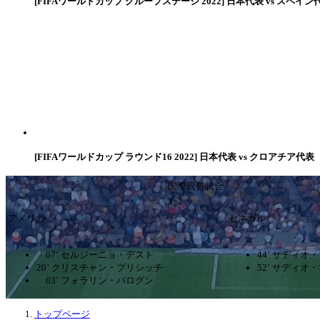
[FIFAワールドカップ グループステージ 2022] 日本代表 vs スペイン
[FIFAワールドカップ ラウンド16 2022] 日本代表 vs クロアチア代表
国際親善試合
3ｰ2
アメリカ
セネガル
07’ セルジーニョ・デスト
44’ サディオ
20’ クリスチャン・プリシッチ
52’ サディオ
63’ フォラリン・バログン
トップページ