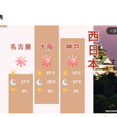
表
詳
arrow_forward_ios