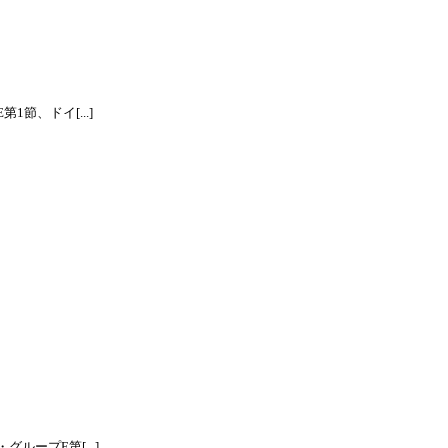
節、ドイ[...]
ープE第[...]