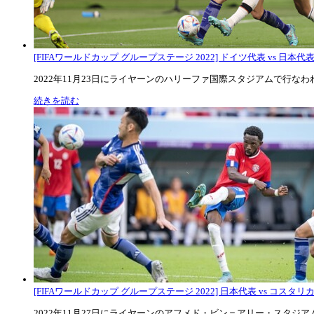
[FIFAワールドカップ グループステージ 2022] ドイツ代表 vs 日本代
2022年11月23日にライヤーンのハリーファ国際スタジアムで行なわれた
続きを読む
[FIFAワールドカップ グループステージ 2022] 日本代表 vs コスタリカ代
2022年11月27日にライヤーンのアフメド・ビン＝アリー・スタジアムで