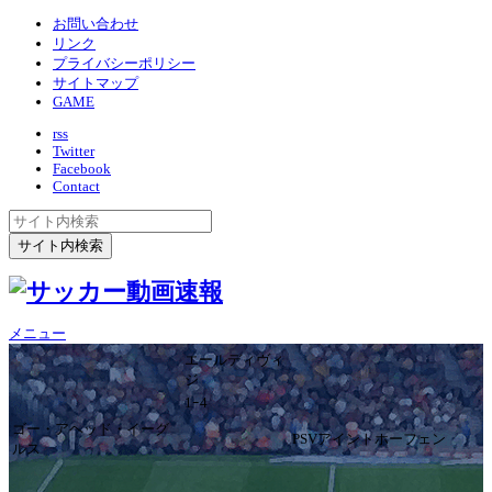
お問い合わせ
リンク
プライバシーポリシー
サイトマップ
GAME
rss
Twitter
Facebook
Contact
メニュー
エールディヴィ
ジ
1ｰ4
ゴー・アヘッド・イーグ
PSVアイントホーフェン
ルス