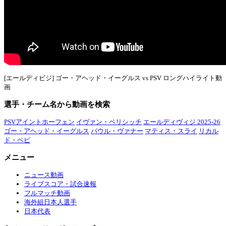
[エールディビジ] ゴー・アヘッド・イーグルス vs PSV ロングハイライト動
画
選手・チーム名から動画を検索
PSVアイントホーフェン
イヴァン・ペリシッチ
エールディヴィジ 2025-26
ゴー・アヘッド・イーグルス
パウル・ヴァナー
マティス・スライ
リカル
ド・ペピ
メニュー
ニュース動画
ライブスコア・試合速報
フルマッチ動画
海外組日本人選手
日本代表