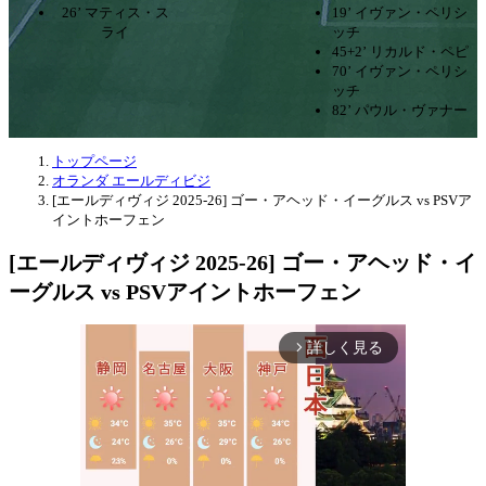
26’ マティス・ス
19’ イヴァン・ペリシ
ライ
ッチ
45+2’ リカルド・ペピ
70’ イヴァン・ペリシ
ッチ
82’ パウル・ヴァナー
トップページ
オランダ エールディビジ
[エールディヴィジ 2025-26] ゴー・アヘッド・イーグルス vs PSVア
イントホーフェン
[エールディヴィジ 2025-26] ゴー・アヘッド・イ
ーグルス vs PSVアイントホーフェン
詳しく見る
arrow_forward_ios