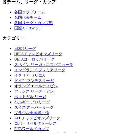
各チーム、リーグ・カップ
各国クラブチーム
名国代表チーム
各国リーグ・カップ戦
国際A・Bマッチ
カテゴリー
日本 Jリーグ
UEFAチャンピオンズリーグ
UEFAヨーロッパリーグ
スペイン リーガ・エスパニョーラ
イングランド プレミアリーグ
イタリア セリエA
ドイツ ブンデスリーガ
オランダ エールディビジ
フランス リーグ・アン
ポルトガル リーガ
ベルギー プロリーグ
スイス スーパーリーグ
ブラジル全国選手権
AFCチャンピオンズリーグ
コパ・リベルタドーレス
FIFAワールドカップ