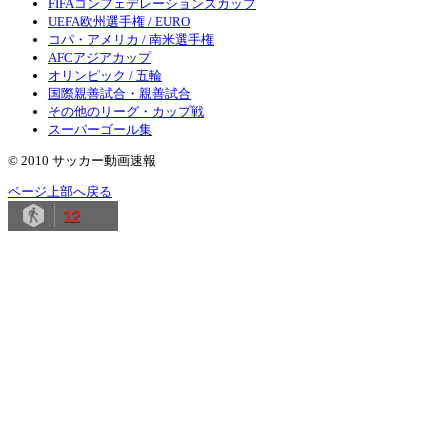
FIFAコンフェデレーションズカップ
UEFA欧州選手権 / EURO
コパ・アメリカ / 南米選手権
AFCアジアカップ
オリンピック / 五輪
国際親善試合・親善試合
その他のリーグ・カップ戦
スーパーゴール集
© 2010 サッカー動画速報
ページ上部へ戻る
12