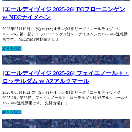
[エールディヴィジ 2025-26] FCフローニンゲン
vs NECナイメヘン
2026年05月10日に行なわれたオランダ1部リーグ「エールディヴィジ
2025-26」第33節、FCフローニンゲン対NECナイメヘンのYouTube速報動
画です。 NECのMF佐野航大 […]
続きを読む
[エールディヴィジ 2025-26] フェイエノールト・
ロッテルダム vs AZアルクマール
2026年05月10日に行なわれたオランダ1部リーグ「エールディヴィジ
2025-26」第33節、フェイエノールト・ロッテルダム対AZアルクマールの
YouTube速報動画です。 先発出場 […]
続きを読む