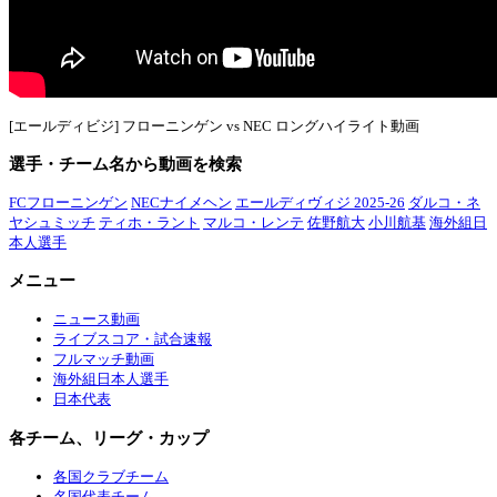
[エールディビジ] フローニンゲン vs NEC ロングハイライト動画
選手・チーム名から動画を検索
FCフローニンゲン
NECナイメヘン
エールディヴィジ 2025-26
ダルコ・ネ
ヤシュミッチ
ティホ・ラント
マルコ・レンテ
佐野航大
小川航基
海外組日
本人選手
メニュー
ニュース動画
ライブスコア・試合速報
フルマッチ動画
海外組日本人選手
日本代表
各チーム、リーグ・カップ
各国クラブチーム
名国代表チーム