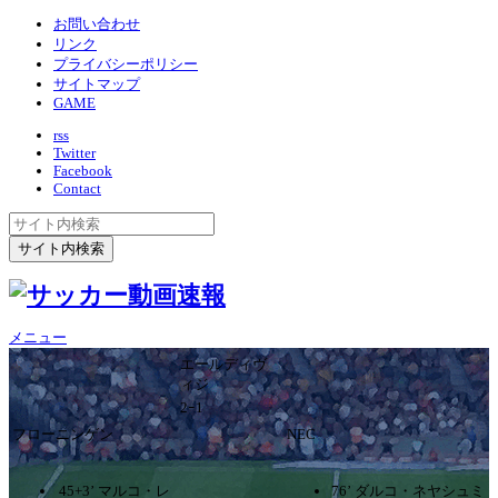
お問い合わせ
リンク
プライバシーポリシー
サイトマップ
GAME
rss
Twitter
Facebook
Contact
メニュー
エールディヴ
ィジ
2ｰ1
フローニンゲン
NEC
45+3’ マルコ・レ
76’ ダルコ・ネヤシュミ