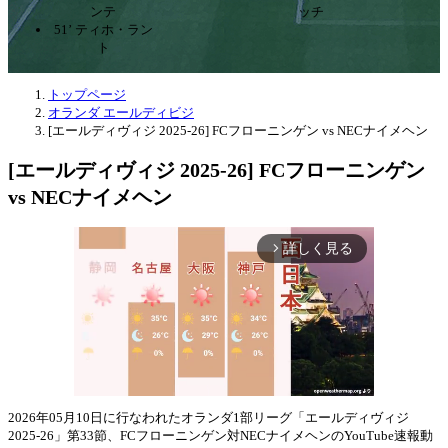
ンテ
ッチ
51’ ティホ・ラン
ト
トップページ
オランダ エールディビジ
[エールディヴィジ 2025-26] FCフローニンゲン vs NECナイメヘン
[エールディヴィジ 2025-26] FCフローニンゲン
vs NECナイメヘン
詳しく見る
arrow_forward_ios
2026年05月10日に行なわれたオランダ1部リーグ「エールディヴィジ
2025-26」第33節、FCフローニンゲン対NECナイメヘンのYouTube速報動