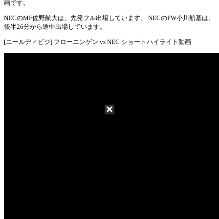
Mute
画です。
NECのMF佐野航大は、先発フル出場しています。 NECのFW小川航基は、
後半26分から途中出場しています。
[エールディビジ] フローニンゲン vs NEC ショートハイライト動画