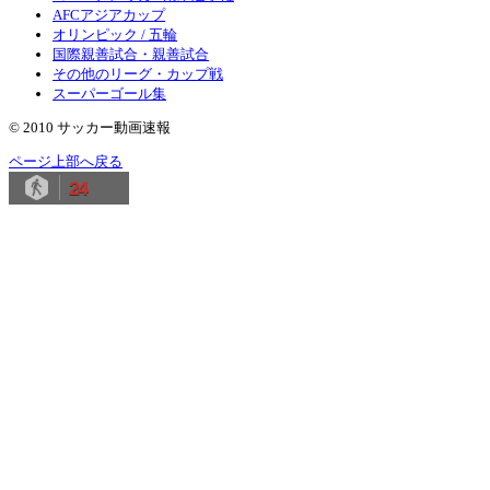
AFCアジアカップ
オリンピック / 五輪
国際親善試合・親善試合
その他のリーグ・カップ戦
スーパーゴール集
© 2010 サッカー動画速報
ページ上部へ戻る
24