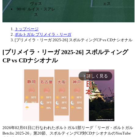
ヴェス
ェス
90+6’ ルイス・スアレ
ス
トップページ
ポルトガル プリメイラ・リーガ
[プリメイラ・リーガ 2025-26] スポルティングCP vs CDナシオナル
[プリメイラ・リーガ 2025-26] スポルティング
CP vs CDナシオナル
詳しく見る
arrow_forward_ios
2026年02月01日に行なわれたポルトガル1部リーグ「リーガ・ポルトガル
Betclic 2025-26」第20節、スポルティングCP対CDナシオナルのYouTube