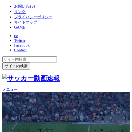
お問い合わせ
リンク
プライバシーポリシー
サイトマップ
GAME
rss
Twitter
Facebook
Contact
メニュー
プリメイラ・リ
ーガ
2ｰ1
スポルティングCP
ナシオナル
72’ ペドロ・ゴンサウ
76’ アラン・ヌニ