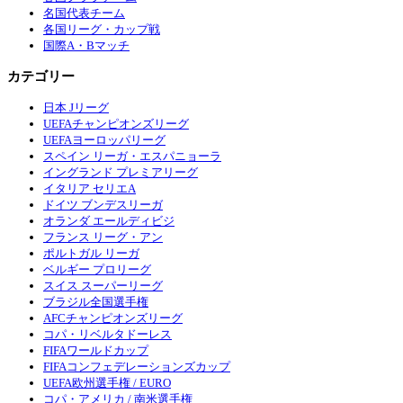
名国代表チーム
各国リーグ・カップ戦
国際A・Bマッチ
カテゴリー
日本 Jリーグ
UEFAチャンピオンズリーグ
UEFAヨーロッパリーグ
スペイン リーガ・エスパニョーラ
イングランド プレミアリーグ
イタリア セリエA
ドイツ ブンデスリーガ
オランダ エールディビジ
フランス リーグ・アン
ポルトガル リーガ
ベルギー プロリーグ
スイス スーパーリーグ
ブラジル全国選手権
AFCチャンピオンズリーグ
コパ・リベルタドーレス
FIFAワールドカップ
FIFAコンフェデレーションズカップ
UEFA欧州選手権 / EURO
コパ・アメリカ / 南米選手権