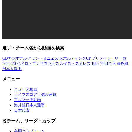
選手・チーム名から動画を検索
CDナシオナル
アラン・ヌニェス
スポルティングCP
プリメイラ・リーガ
2025-26
ペドロ・ゴンサウヴェス
ルイス・スアレス 1997
守田英正
海外組
日本人選手
メニュー
ニュース動画
ライブスコア・試合速報
フルマッチ動画
海外組日本人選手
日本代表
各チーム、リーグ・カップ
各国クラブチーム