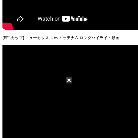
[EFLカップ] ニューカッスル vs トッテナム ロングハイライト動画