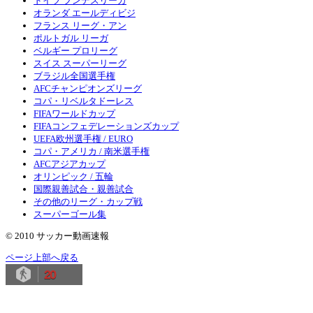
ドイツ ブンデスリーガ
オランダ エールディビジ
フランス リーグ・アン
ポルトガル リーガ
ベルギー プロリーグ
スイス スーパーリーグ
ブラジル全国選手権
AFCチャンピオンズリーグ
コパ・リベルタドーレス
FIFAワールドカップ
FIFAコンフェデレーションズカップ
UEFA欧州選手権 / EURO
コパ・アメリカ / 南米選手権
AFCアジアカップ
オリンピック / 五輪
国際親善試合・親善試合
その他のリーグ・カップ戦
スーパーゴール集
© 2010 サッカー動画速報
ページ上部へ戻る
20