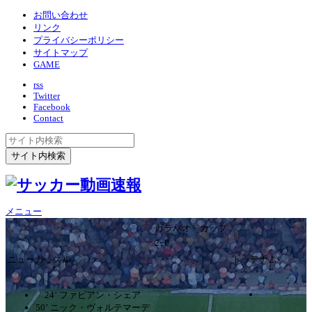
お問い合わせ
リンク
プライバシーポリシー
サイトマップ
GAME
rss
Twitter
Facebook
Contact
メニュー
カラバオ・カップ
2ｰ0
ニューカッスル
トッテナム
24’ ファビアン・シェア
50’ ニック・ヴォルテマーデ