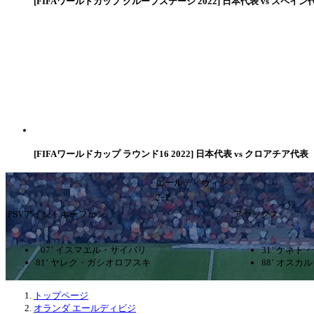
[FIFAワールドカップ グループステージ 2022] 日本代表 vs スペイン
[FIFAワールドカップ ラウンド16 2022] 日本代表 vs クロアチア代表
エールディヴィジ
2ｰ2
PSVアイントホーフェン
アヤックス
07’ イスマエル・サイバリ
31’ ケネト
81’ ヤレク・ガシオロフスキ
88’ オスカ
トップページ
オランダ エールディビジ