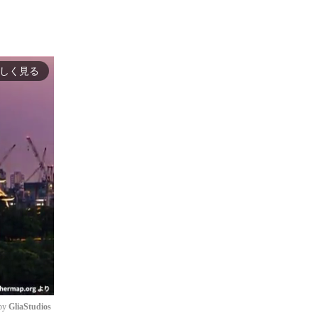
しく見る
by 
GliaStudios