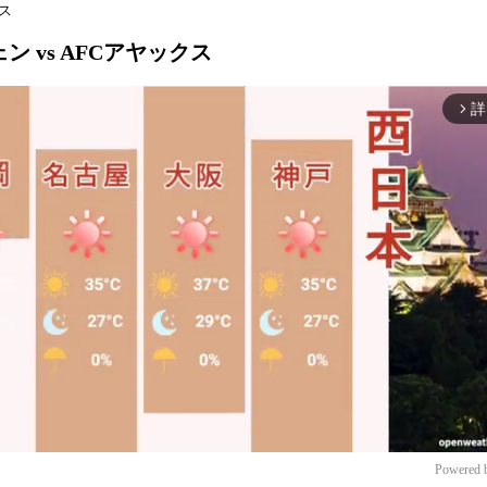
クス
ェン vs AFCアヤックス
詳
arrow_forward_ios
Powered 