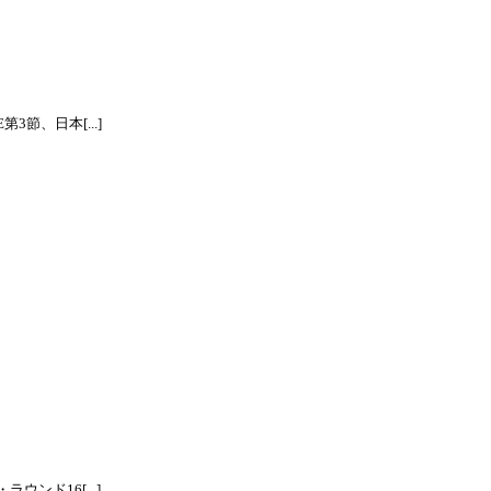
節、日本[...]
ンド16[...]