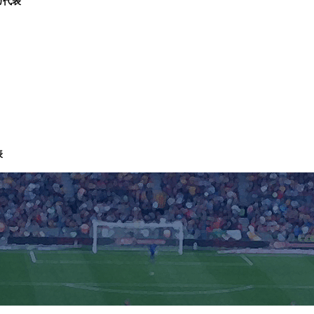
カ代表
表