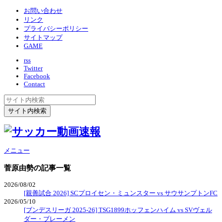
お問い合わせ
リンク
プライバシーポリシー
サイトマップ
GAME
rss
Twitter
Facebook
Contact
メニュー
菅原由勢
の記事一覧
2026/08/02
[親善試合 2026] SCプロイセン・ミュンスター vs サウサンプトンFC
2026/05/10
[ブンデスリーガ 2025-26] TSG1899ホッフェンハイム vs SVヴェル
ダー・ブレーメン