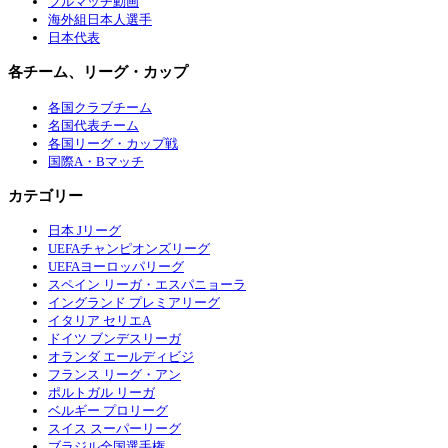
フルマッチ動画
海外組日本人選手
日本代表
各チーム、リーグ・カップ
各国クラブチーム
名国代表チーム
各国リーグ・カップ戦
国際A・Bマッチ
カテゴリー
日本 Jリーグ
UEFAチャンピオンズリーグ
UEFAヨーロッパリーグ
スペイン リーガ・エスパニョーラ
イングランド プレミアリーグ
イタリア セリエA
ドイツ ブンデスリーガ
オランダ エールディビジ
フランス リーグ・アン
ポルトガル リーガ
ベルギー プロリーグ
スイス スーパーリーグ
ブラジル全国選手権