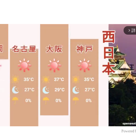
詳
arrow_forward_ios
Powered 