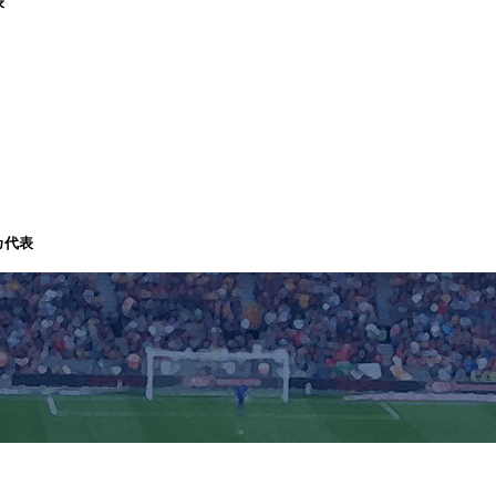
表
カ代表