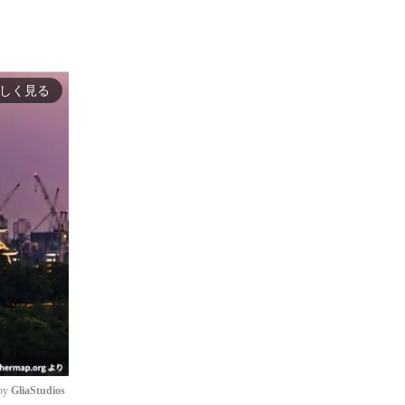
しく見る
by 
GliaStudios