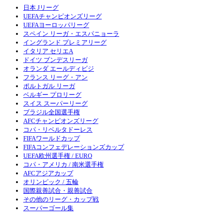
日本 Jリーグ
UEFAチャンピオンズリーグ
UEFAヨーロッパリーグ
スペイン リーガ・エスパニョーラ
イングランド プレミアリーグ
イタリア セリエA
ドイツ ブンデスリーガ
オランダ エールディビジ
フランス リーグ・アン
ポルトガル リーガ
ベルギー プロリーグ
スイス スーパーリーグ
ブラジル全国選手権
AFCチャンピオンズリーグ
コパ・リベルタドーレス
FIFAワールドカップ
FIFAコンフェデレーションズカップ
UEFA欧州選手権 / EURO
コパ・アメリカ / 南米選手権
AFCアジアカップ
オリンピック / 五輪
国際親善試合・親善試合
その他のリーグ・カップ戦
スーパーゴール集