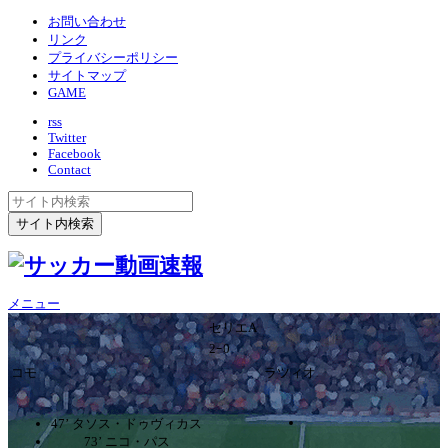
お問い合わせ
リンク
プライバシーポリシー
サイトマップ
GAME
rss
Twitter
Facebook
Contact
メニュー
セリエA
2ｰ0
コモ
ラツィオ
47’ タソス・ドゥヴィカス
73’ ニコ・パス