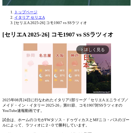
トップページ
イタリア セリエA
[セリエA 2025-26] コモ1907 vs SSラツィオ
[セリエA 2025-26] コモ1907 vs SSラツィオ
詳しく見る
arrow_forward_ios
2025年08月24日に行なわれたイタリア1部リーグ「セリエA エニライブ／
メイド・イン・イタリー 2025-26」第01節、コモ1907対SSラツィオの
Mute
YouTube速報動画です。
試合は、ホームのコモがFWタソス・ドゥヴィカスとMFニコ・パスのゴー
ルによって、ラツィオに２ｰ０で勝利しています。