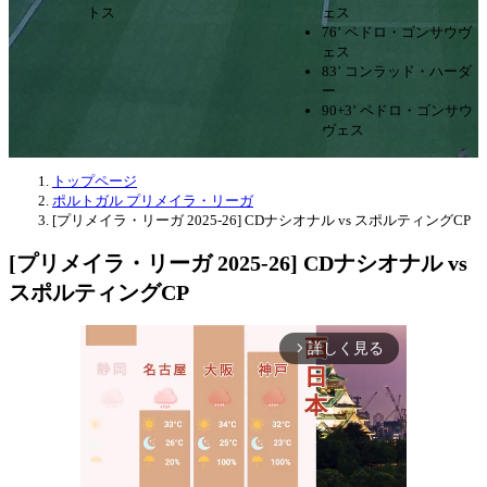
トス
ェス
76’ ペドロ・ゴンサウヴ
ェス
83’ コンラッド・ハーダ
ー
90+3’ ペドロ・ゴンサウ
ヴェス
トップページ
ポルトガル プリメイラ・リーガ
[プリメイラ・リーガ 2025-26] CDナシオナル vs スポルティングCP
[プリメイラ・リーガ 2025-26] CDナシオナル vs
スポルティングCP
詳しく見る
arrow_forward_ios