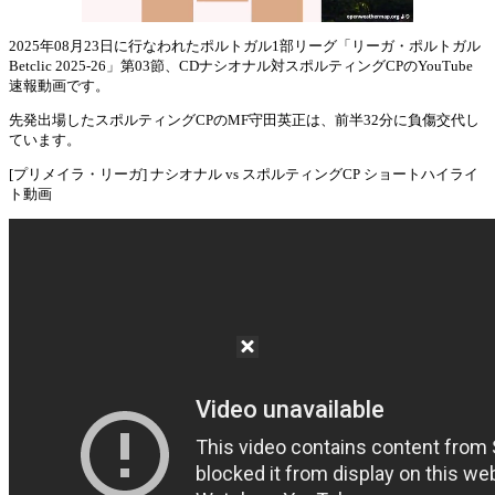
2025年08月23日に行なわれたポルトガル1部リーグ「リーガ・ポルトガル
Betclic 2025-26」第03節、CDナシオナル対スポルティングCPのYouTube
Mute
速報動画です。
先発出場したスポルティングCPのMF守田英正は、前半32分に負傷交代し
ています。
[プリメイラ・リーガ] ナシオナル vs スポルティングCP ショートハイライ
ト動画