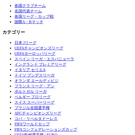
各国クラブチーム
名国代表チーム
各国リーグ・カップ戦
国際A・Bマッチ
カテゴリー
日本 Jリーグ
UEFAチャンピオンズリーグ
UEFAヨーロッパリーグ
スペイン リーガ・エスパニョーラ
イングランド プレミアリーグ
イタリア セリエA
ドイツ ブンデスリーガ
オランダ エールディビジ
フランス リーグ・アン
ポルトガル リーガ
ベルギー プロリーグ
スイス スーパーリーグ
ブラジル全国選手権
AFCチャンピオンズリーグ
コパ・リベルタドーレス
FIFAワールドカップ
FIFAコンフェデレーションズカップ
UEFA欧州選手権 / EURO