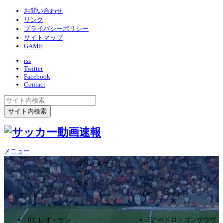
お問い合わせ
リンク
プライバシーポリシー
サイトマップ
GAME
rss
Twitter
Facebook
Contact
メニュー
プリメイラ・リ
ーガ
1ｰ4
ナシオナル
スポルティングCP
03’ レオ・サン
52’ ペドロ・ゴンサウヴ