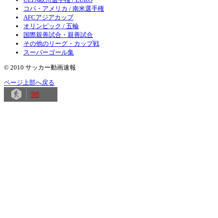
コパ・アメリカ / 南米選手権
AFCアジアカップ
オリンピック / 五輪
国際親善試合・親善試合
その他のリーグ・カップ戦
スーパーゴール集
© 2010 サッカー動画速報
ページ上部へ戻る
25