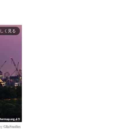
しく見る
by 
GliaStudios