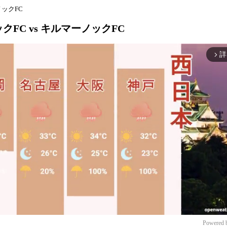
ノックFC
ックFC vs キルマーノックFC
詳
arrow_forward_ios
Powered 