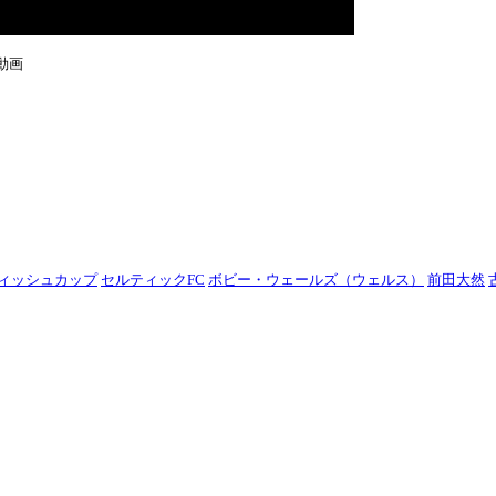
動画
ティッシュカップ
セルティックFC
ボビー・ウェールズ（ウェルス）
前田大然