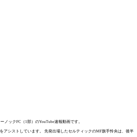
ノックFC（1部）のYouTube速報動画です。
をアシストしています。 先発出場したセルティックのMF旗手怜央は、後半