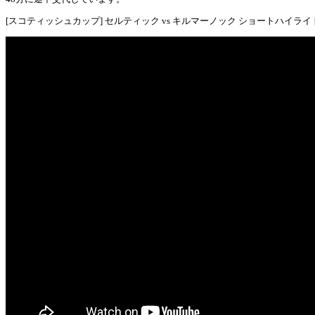
[スコティッシュカップ] セルティック vs キルマーノック ショートハイラ