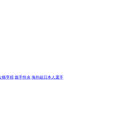
古橋亨梧
旗手怜央
海外組日本人選手