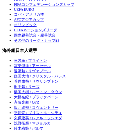
FIFAコンフェデレーションズカップ
UEFA EURO
コパ・アメリカ権
AFCアジアカップ
オリンピック
UEFAネーションズリーグ
国際親善試合・親善試合
その他のリーグ・カップ戦
海外組日本人選手
三笘薫 / ブライトン
冨安健洋 / アーセナル
遠藤航 / リヴァプール
鎌田大地 / クリスタル・パレス
菅原由勢 / サウサンプトン
田中碧 / リーズ
橋岡大樹 / ルートン・タウン
大橋祐紀 / ブラックバーン
斉藤光毅 / QPR
坂元達裕 / コヴェントリー
平河悠 / ブリストル・シティ
久保建英 / レアル・ソシエダ
浅野拓磨 / マジョルカ
鈴木彩艶 / パルマ