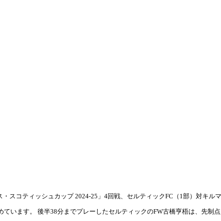
スコティッシュカップ 2024-25」4回戦、セルティックFC（1部）対キルマー
ています。 後半38分までプレーしたセルティックのFW古橋亨梧は、先制点