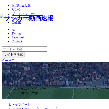
お問い合わせ
リンク
プライバシーポリシー
サイトマップ
GAME
rss
Twitter
Facebook
Contact
メニュー
スコティッシュカップ
2ｰ1
セルティック
キルマーノック
12’ カラム・マグレガー
45+1’ ボ
70’ 前田大然
トップページ
スコットランド プレミアシップ