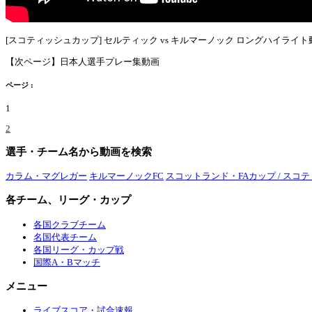
[スコティッシュカップ] セルティック vs キルマーノック ロングハイライト
【次ページ】日本人選手プレー集動画
ページ :
1
2
選手・チーム名から動画を検索
カラム・マグレガー
キルマーノックFC
スコットランド・FAカップ / スコ
各チーム、リーグ・カップ
各国クラブチーム
名国代表チーム
各国リーグ・カップ戦
国際A・Bマッチ
メニュー
ライブスコア・試合速報