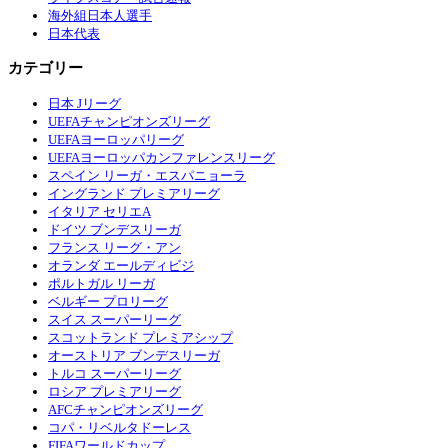
海外組日本人選手
日本代表
カテゴリー
日本 Jリーグ
UEFAチャンピオンズリーグ
UEFAヨーロッパリーグ
UEFAヨーロッパカンファレンスリーグ
スペイン リーガ・エスパニョーラ
イングランド プレミアリーグ
イタリア セリエA
ドイツ ブンデスリーガ
フランス リーグ・アン
オランダ エールディビジ
ポルトガル リーガ
ベルギー プロリーグ
スイス スーパーリーグ
スコットランド プレミアシップ
オーストリア ブンデスリーガ
トルコ スーパーリーグ
ロシア プレミアリーグ
AFCチャンピオンズリーグ
コパ・リベルタドーレス
FIFAワールドカップ