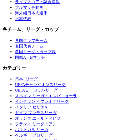
ライブスコア・試合速報
フルマッチ動画
海外組日本人選手
日本代表
各チーム、リーグ・カップ
各国クラブチーム
名国代表チーム
各国リーグ・カップ戦
国際A・Bマッチ
カテゴリー
日本 Jリーグ
UEFAチャンピオンズリーグ
UEFAヨーロッパリーグ
スペイン リーガ・エスパニョーラ
イングランド プレミアリーグ
イタリア セリエA
ドイツ ブンデスリーガ
オランダ エールディビジ
フランス リーグ・アン
ポルトガル リーガ
ベルギー プロリーグ