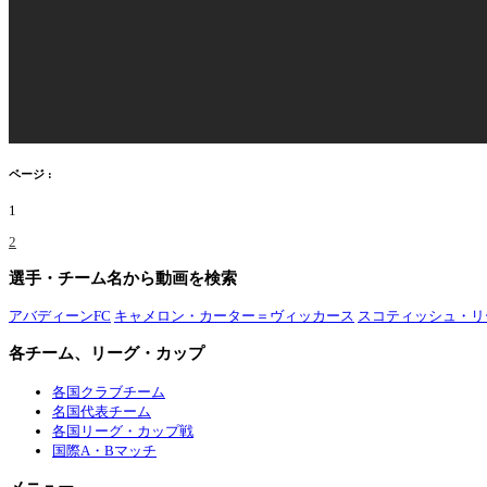
ページ :
1
2
選手・チーム名から動画を検索
アバディーンFC
キャメロン・カーター＝ヴィッカース
スコティッシュ・リ
各チーム、リーグ・カップ
各国クラブチーム
名国代表チーム
各国リーグ・カップ戦
国際A・Bマッチ