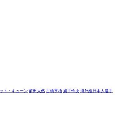
ット・キューン
前田大然
古橋亨梧
旗手怜央
海外組日本人選手