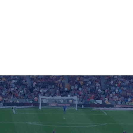
プ
アバディーン