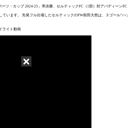
ツ・カップ 2024-25」準決勝、セルティックFC（1部）対アバディーンFC（
しています。 先発フル出場したセルティックのFW前田大然は、３ゴール“ハ
ハイライト動画