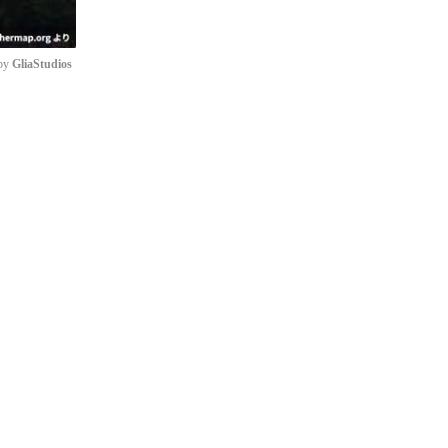
by 
GliaStudios
e