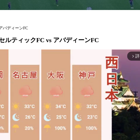
 アバディーンFC
 セルティックFC vs アバディーンFC
詳
arrow_forward_ios