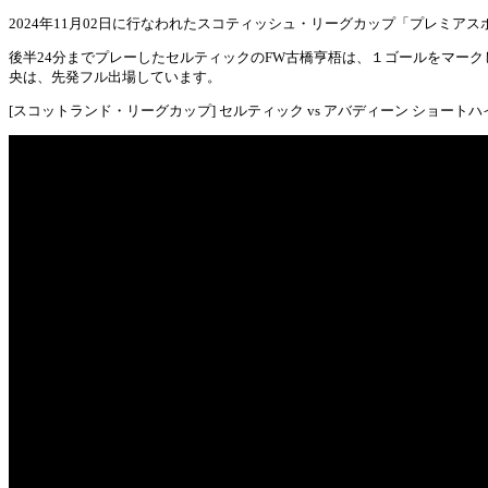
2024年11月02日に行なわれたスコティッシュ・リーグカップ「プレミアスポー
後半24分までプレーしたセルティックのFW古橋亨梧は、１ゴールをマーク
央は、先発フル出場しています。
[スコットランド・リーグカップ] セルティック vs アバディーン ショート