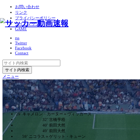
お問い合わせ
リンク
プライバシーポリシー
サイトマップ
GAME
rss
Twitter
Facebook
Contact
メニュー
プレミアスポーツ・カッ
6ｰ0
セルティック
29’ キャメロン・カーター＝ヴィッカース
32’ 古橋亨梧
40’ 前田大然
49’ 前田大然
59’ ニコラス＝ゲリット・キューン