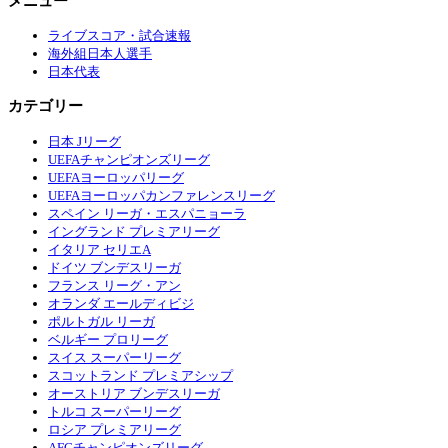
メニュー
ライブスコア・試合速報
海外組日本人選手
日本代表
カテゴリー
日本 Jリーグ
UEFAチャンピオンズリーグ
UEFAヨーロッパリーグ
UEFAヨーロッパカンファレンスリーグ
スペイン リーガ・エスパニョーラ
イングランド プレミアリーグ
イタリア セリエA
ドイツ ブンデスリーガ
フランス リーグ・アン
オランダ エールディビジ
ポルトガル リーガ
ベルギー プロリーグ
スイス スーパーリーグ
スコットランド プレミアシップ
オーストリア ブンデスリーガ
トルコ スーパーリーグ
ロシア プレミアリーグ
AFCチャンピオンズリーグ