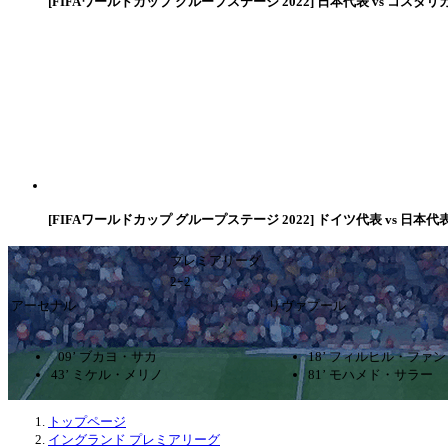
[FIFAワールドカップ グループステージ 2022] 日本代表 vs コスタリ
[FIFAワールドカップ グループステージ 2022] ドイツ代表 vs 日本代
プレミアリーグ
2ｰ2
アーセナル
リヴァプール
09’ ブカヨ・サカ
18’ フィルヒル・ファ
43’ ミケル・メリノ
81’ モハメド・サラー
トップページ
イングランド プレミアリーグ