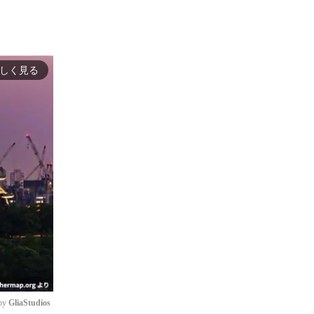
しく見る
by 
GliaStudios