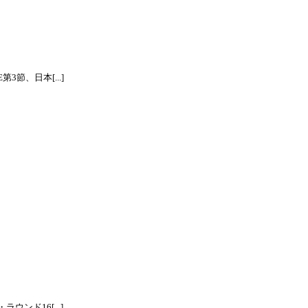
節、日本[...]
ンド16[...]