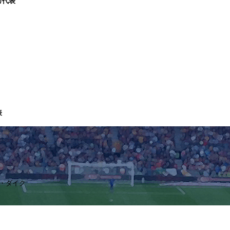
カ代表
表
ン・ダイク