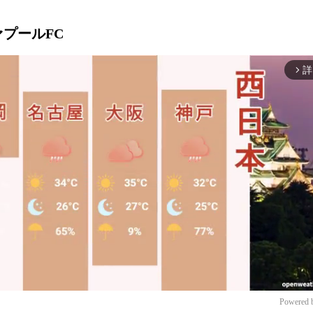
ヴァプールFC
詳
arrow_forward_ios
Powered 