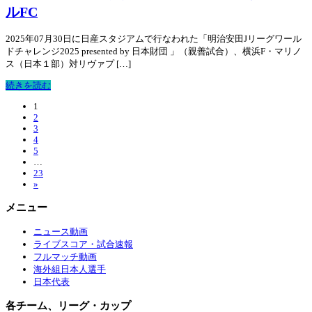
ルFC
2025年07月30日に日産スタジアムで行なわれた「明治安田Jリーグワール
ドチャレンジ2025 presented by 日本財団 」（親善試合）、横浜F・マリノ
ス（日本１部）対リヴァプ […]
続きを読む
1
2
3
4
5
…
23
»
メニュー
ニュース動画
ライブスコア・試合速報
フルマッチ動画
海外組日本人選手
日本代表
各チーム、リーグ・カップ