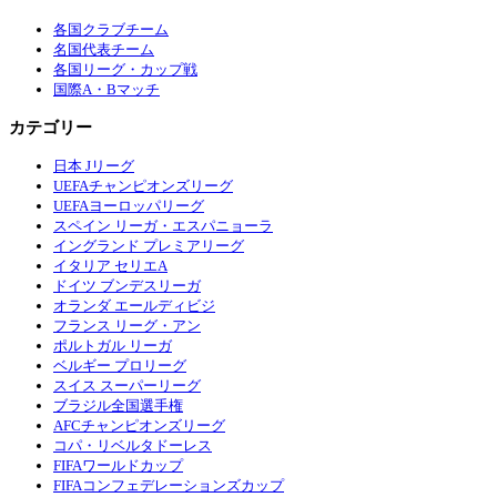
各国クラブチーム
名国代表チーム
各国リーグ・カップ戦
国際A・Bマッチ
カテゴリー
日本 Jリーグ
UEFAチャンピオンズリーグ
UEFAヨーロッパリーグ
スペイン リーガ・エスパニョーラ
イングランド プレミアリーグ
イタリア セリエA
ドイツ ブンデスリーガ
オランダ エールディビジ
フランス リーグ・アン
ポルトガル リーガ
ベルギー プロリーグ
スイス スーパーリーグ
ブラジル全国選手権
AFCチャンピオンズリーグ
コパ・リベルタドーレス
FIFAワールドカップ
FIFAコンフェデレーションズカップ