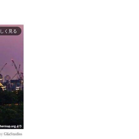
しく見る
by 
GliaStudios