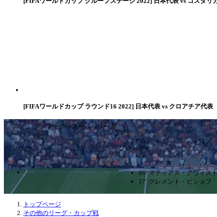
[FIFAワールドカップ グループステージ 2022] 日本代表 vs コスタリ
[FIFAワールドカップ ラウンド16 2022] 日本代表 vs クロアチア代表
デンマーク・スーペルリーガ
0ｰ2
リンビー
ブレンビー
06’ マティアス・クヴィス
17’ クレメント・ビショフ
トップページ
その他のリーグ・カップ戦