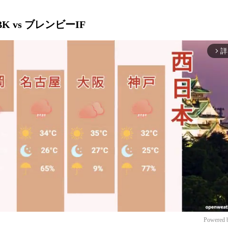
K vs ブレンビーIF
詳
arrow_forward_ios
Powered 