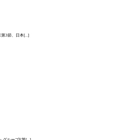
節、日本[...]
ープE第[...]