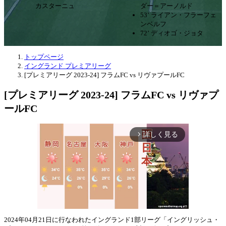
カスターニュ
ダー＝アーノルド
53’ ライアン・フラーフェ
ンベルフ
72’ ディオゴ・ジョタ
トップページ
イングランド プレミアリーグ
[プレミアリーグ 2023-24] フラムFC vs リヴァプールFC
[プレミアリーグ 2023-24] フラムFC vs リヴァプ
ールFC
詳しく見る
arrow_forward_ios
2024年04月21日に行なわれたイングランド1部リーグ「イングリッシュ・