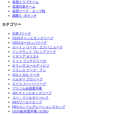
各国クラブチーム
名国代表チーム
各国リーグ・カップ戦
国際A・Bマッチ
カテゴリー
日本 Jリーグ
UEFAチャンピオンズリーグ
UEFAヨーロッパリーグ
スペイン リーガ・エスパニョーラ
イングランド プレミアリーグ
イタリア セリエA
ドイツ ブンデスリーガ
オランダ エールディビジ
フランス リーグ・アン
ポルトガル リーガ
ベルギー プロリーグ
スイス スーパーリーグ
ブラジル全国選手権
AFCチャンピオンズリーグ
コパ・リベルタドーレス
FIFAワールドカップ
FIFAコンフェデレーションズカップ
UEFA欧州選手権 / EURO