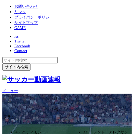
お問い合わせ
リンク
プライバシーポリシー
サイトマップ
GAME
rss
Twitter
Facebook
Contact
メニュー
プレミア
リーグ
1ｰ3
フラム
リヴァプール
45+2’ ティモシー・
32’ トレント・アレクサン