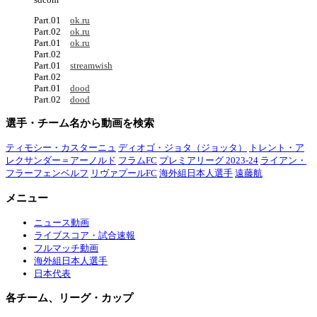
Part.01
ok.ru
Part.02
ok.ru
Part.01
ok.ru
Part.02
Part.01
streamwish
Part.02
Part.01
dood
Part.02
dood
選手・チーム名から動画を検索
ティモシー・カスターニュ
ディオゴ・ジョタ（ジョッタ）
トレント・ア
レクサンダー＝アーノルド
フラムFC
プレミアリーグ 2023-24
ライアン・
フラーフェンベルフ
リヴァプールFC
海外組日本人選手
遠藤航
メニュー
ニュース動画
ライブスコア・試合速報
フルマッチ動画
海外組日本人選手
日本代表
各チーム、リーグ・カップ