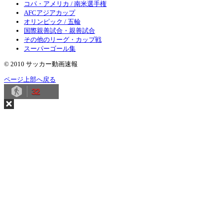
コパ・アメリカ / 南米選手権
AFCアジアカップ
オリンピック / 五輪
国際親善試合・親善試合
その他のリーグ・カップ戦
スーパーゴール集
© 2010 サッカー動画速報
ページ上部へ戻る
32