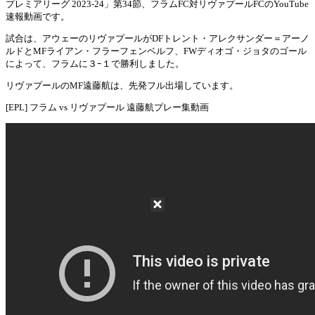
プレミアリーグ 2023-24」第34節、フラムFC対リヴァプールFCのYouTube
Mute
速報動画です。
試合は、アウェーのリヴァプールがDFトレント・アレクサンダー＝アーノ
ルドとMFライアン・フラーフェンベルフ、FWディオゴ・ジョタのゴール
によって、フラムに３ｰ１で勝利しました。
リヴァプールのMF遠藤航は、先発フル出場しています。
[EPL] フラム vs リヴァプール 遠藤航プレー集動画