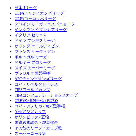
日本 Jリーグ
UEFAチャンピオンズリーグ
UEFAヨーロッパリーグ
スペイン リーガ・エスパニョーラ
イングランド プレミアリーグ
イタリア セリエA
ドイツ ブンデスリーガ
オランダ エールディビジ
フランス リーグ・アン
ポルトガル リーガ
ベルギー プロリーグ
スイス スーパーリーグ
ブラジル全国選手権
AFCチャンピオンズリーグ
コパ・リベルタドーレス
FIFAワールドカップ
FIFAコンフェデレーションズカップ
UEFA欧州選手権 / EURO
コパ・アメリカ / 南米選手権
AFCアジアカップ
オリンピック / 五輪
国際親善試合・親善試合
その他のリーグ・カップ戦
スーパーゴール集