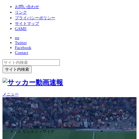
お問い合わせ
リンク
プライバシーポリシー
サイトマップ
GAME
rss
Twitter
Facebook
Contact
メニュー
ブンデスリーガ2部
1ｰ0
ハノーファー96
ハンブルガーSV
13’ リントン・マイナ