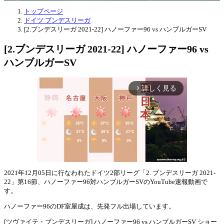
トップページ
ドイツ ブンデスリーガ
[2.ブンデスリーガ 2021-22] ハノーファー96 vs ハンブルガーSV
[2.ブンデスリーガ 2021-22] ハノーファー96 vs
ハンブルガーSV
詳しく見る
arrow_forward_ios
2021年12月05日に行なわれたドイツ2部リーグ「2. ブンデスリーガ 2021-
22」第16節、ハノーファー96対ハンブルガーSVのYouTube速報動画で
Mute
す。
ハノーファー96のDF室屋成は、先発フル出場しています。
[ツヴァイテ・ブンデスリーガ] ハノーファー96 vs ハンブルガーSV ショー