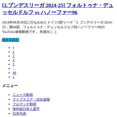
[2.ブンデスリーガ 2024-25] フォルトゥナ・デュ
ッセルドルフ vs ハノーファー96
2024年08月30日に行なわれたドイツ2部リーグ「2. ブンデスリーガ 2024-
25」第04節、フォルトゥナ・デュッセルドルフ対ハノーファー96の
YouTube速報動画です。 先発出 […]
続きを読む
1
2
3
4
5
…
49
»
メニュー
ニュース動画
ライブスコア・試合速報
フルマッチ動画
海外組日本人選手
日本代表