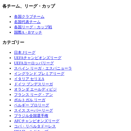
各チーム、リーグ・カップ
各国クラブチーム
名国代表チーム
各国リーグ・カップ戦
国際A・Bマッチ
カテゴリー
日本 Jリーグ
UEFAチャンピオンズリーグ
UEFAヨーロッパリーグ
スペイン リーガ・エスパニョーラ
イングランド プレミアリーグ
イタリア セリエA
ドイツ ブンデスリーガ
オランダ エールディビジ
フランス リーグ・アン
ポルトガル リーガ
ベルギー プロリーグ
スイス スーパーリーグ
ブラジル全国選手権
AFCチャンピオンズリーグ
コパ・リベルタドーレス