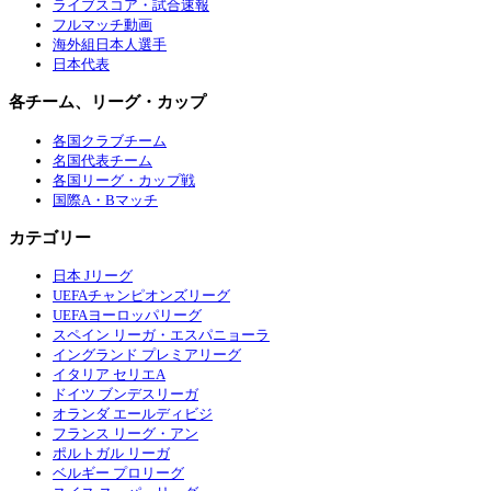
ライブスコア・試合速報
フルマッチ動画
海外組日本人選手
日本代表
各チーム、リーグ・カップ
各国クラブチーム
名国代表チーム
各国リーグ・カップ戦
国際A・Bマッチ
カテゴリー
日本 Jリーグ
UEFAチャンピオンズリーグ
UEFAヨーロッパリーグ
スペイン リーガ・エスパニョーラ
イングランド プレミアリーグ
イタリア セリエA
ドイツ ブンデスリーガ
オランダ エールディビジ
フランス リーグ・アン
ポルトガル リーガ
ベルギー プロリーグ