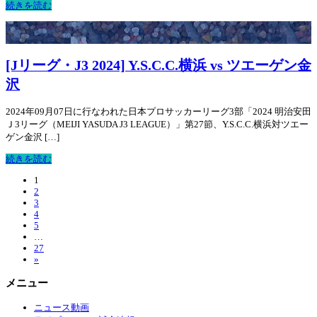
続きを読む
[Jリーグ・J3 2024] Y.S.C.C.横浜 vs ツエーゲン金
沢
2024年09月07日に行なわれた日本プロサッカーリーグ3部「2024 明治安田
Ｊ3リーグ（MEIJI YASUDA J3 LEAGUE）」第27節、Y.S.C.C.横浜対ツエー
ゲン金沢 […]
続きを読む
1
2
3
4
5
…
27
»
メニュー
ニュース動画