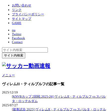
お問い合わせ
リンク
プライバシーポリシー
サイトマップ
GAME
rss
Twitter
Facebook
Contact
メニュー
ヴィレムII・ティルブルフ
の記事一覧
2025/12/19
[KNVBカップ 2回戦 2025-26] ヴィレムII・ティルブルフ vs スパル
タ・ロッテルダム
2025/07/27
[親善試合 2025] ヴィレムII・ティルブルフ vs スパルタ・ロッテル