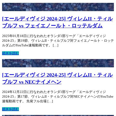
[エールディヴィジ 2024-25] ヴィレムII・ティル
ブルフ vs フェイエノールト・ロッテルダム
2025年01月18日に行なわれたオランダ1部リーグ「エールディヴィジ
2024-25」第19節、ヴィレムII・ティルブルフ対フェイエノールト・ロッテ
ルダムのYouTube速報動画です。 […]
続きを読む
[エールディヴィジ 2024-25] ヴィレムII・ティル
ブルフ vs NECナイメヘン
2024年12月22日に行なわれたオランダ1部リーグ「エールディヴィジ
2024-25」第17節、ヴィレムII・ティルブルフ対NECナイメヘンのYouTube
速報動画です。 先発フル出場 […]
続きを読む