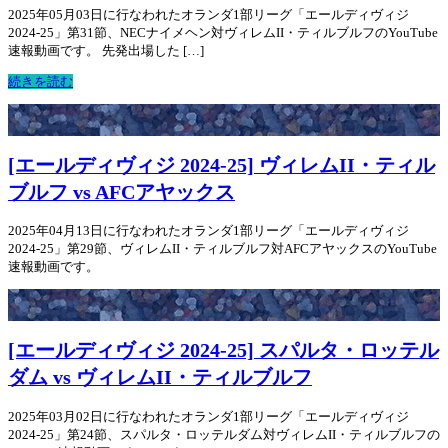
2025年05月03日に行なわれたオランダ1部リーグ「エールディヴィジ
2024-25」第31節、NECナイメヘン対ヴィレムII・ティルブルフのYouTube
速報動画です。 先発出場した […]
続きを読む
[エールディヴィジ 2024-25] ヴィレムII・ティル
ブルフ vs AFCアヤックス
2025年04月13日に行なわれたオランダ1部リーグ「エールディヴィジ
2024-25」第29節、ヴィレムII・ティルブルフ対AFCアヤックスのYouTube
速報動画です。
[エールディヴィジ 2024-25] スパルタ・ロッテル
ダム vs ヴィレムII・ティルブルフ
2025年03月02日に行なわれたオランダ1部リーグ「エールディヴィジ
2024-25」第24節、スパルタ・ロッテルダム対ヴィレムII・ティルブルフの