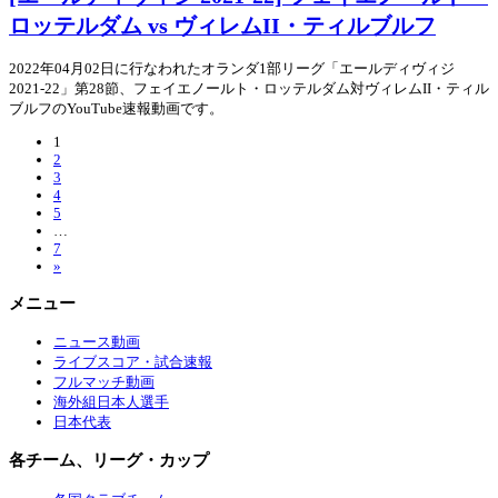
ロッテルダム vs ヴィレムII・ティルブルフ
2022年04月02日に行なわれたオランダ1部リーグ「エールディヴィジ
2021-22」第28節、フェイエノールト・ロッテルダム対ヴィレムII・ティル
ブルフのYouTube速報動画です。
1
2
3
4
5
…
7
»
メニュー
ニュース動画
ライブスコア・試合速報
フルマッチ動画
海外組日本人選手
日本代表
各チーム、リーグ・カップ