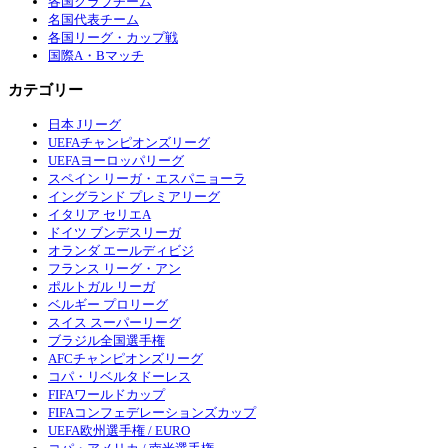
各国クラブチーム
名国代表チーム
各国リーグ・カップ戦
国際A・Bマッチ
カテゴリー
日本 Jリーグ
UEFAチャンピオンズリーグ
UEFAヨーロッパリーグ
スペイン リーガ・エスパニョーラ
イングランド プレミアリーグ
イタリア セリエA
ドイツ ブンデスリーガ
オランダ エールディビジ
フランス リーグ・アン
ポルトガル リーガ
ベルギー プロリーグ
スイス スーパーリーグ
ブラジル全国選手権
AFCチャンピオンズリーグ
コパ・リベルタドーレス
FIFAワールドカップ
FIFAコンフェデレーションズカップ
UEFA欧州選手権 / EURO