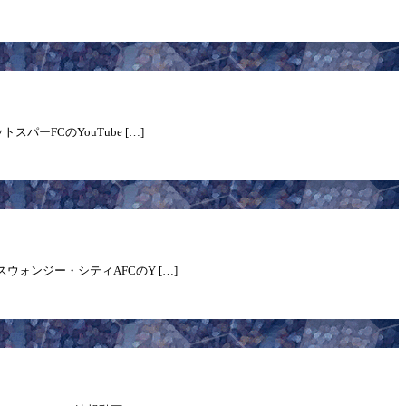
ーFCのYouTube […]
ウォンジー・シティAFCのY […]