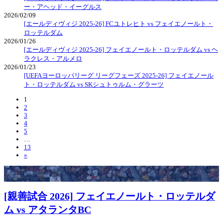
ー・アヘッド・イーグルス
2026/02/09
[エールディヴィジ 2025-26] FCユトレヒト vs フェイエノールト・
ロッテルダム
2026/01/26
[エールディヴィジ 2025-26] フェイエノールト・ロッテルダム vs ヘ
ラクレス・アルメロ
2026/01/23
[UEFAヨーロッパリーグ リーグフェーズ 2025-26] フェイエノール
ト・ロッテルダム vs SKシュトゥルム・グラーツ
1
2
3
4
5
…
13
»
[親善試合 2026] フェイエノールト・ロッテルダ
ム vs アタランタBC