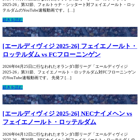
2025-26」第32節、フォルトゥナ・シッタート対フェイエノールト・ロッ
テルダムのYouTube速報動画です。 […]
続きを読む
[エールディヴィジ 2025-26] フェイエノールト・
ロッテルダム vs FCフローニンゲン
2026年04月25日に行なわれたオランダ1部リーグ「エールディヴィジ
2025-26」第31節、フェイエノールト・ロッテルダム対FCフローニンゲン
のYouTube速報動画です。 先発フ […]
続きを読む
[エールディヴィジ 2025-26] NECナイメヘン vs
フェイエノールト・ロッテルダム
2026年04月12日に行なわれたオランダ1部リーグ「エールディヴィジ
2025-26」第30節、NECナイメヘン対フェイエノールト・ロッテルダムの