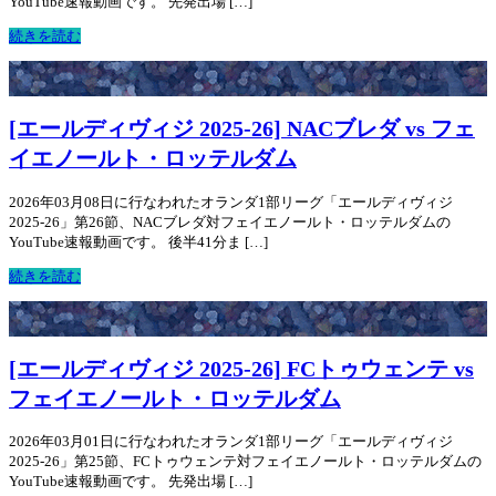
YouTube速報動画です。 先発出場 […]
続きを読む
[エールディヴィジ 2025-26] NACブレダ vs フェ
イエノールト・ロッテルダム
2026年03月08日に行なわれたオランダ1部リーグ「エールディヴィジ
2025-26」第26節、NACブレダ対フェイエノールト・ロッテルダムの
YouTube速報動画です。 後半41分ま […]
続きを読む
[エールディヴィジ 2025-26] FCトゥウェンテ vs
フェイエノールト・ロッテルダム
2026年03月01日に行なわれたオランダ1部リーグ「エールディヴィジ
2025-26」第25節、FCトゥウェンテ対フェイエノールト・ロッテルダムの
YouTube速報動画です。 先発出場 […]