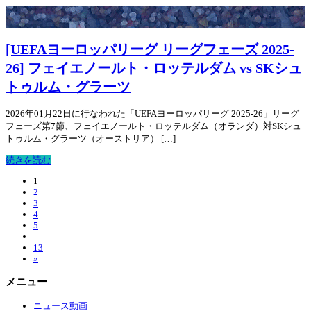
[UEFAヨーロッパリーグ リーグフェーズ 2025-
26] フェイエノールト・ロッテルダム vs SKシュ
トゥルム・グラーツ
2026年01月22日に行なわれた「UEFAヨーロッパリーグ 2025-26」リーグ
フェーズ第7節、フェイエノールト・ロッテルダム（オランダ）対SKシュ
トゥルム・グラーツ（オーストリア） […]
続きを読む
1
2
3
4
5
…
13
»
メニュー
ニュース動画