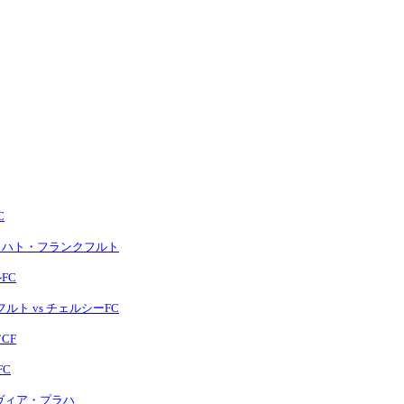
C
イントラハト・フランクフルト
FC
フルト vs チェルシーFC
CF
FC
スラヴィア・プラハ