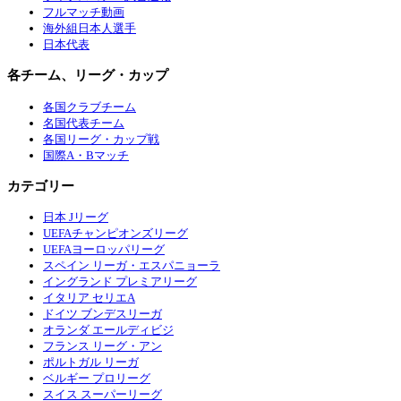
フルマッチ動画
海外組日本人選手
日本代表
各チーム、リーグ・カップ
各国クラブチーム
名国代表チーム
各国リーグ・カップ戦
国際A・Bマッチ
カテゴリー
日本 Jリーグ
UEFAチャンピオンズリーグ
UEFAヨーロッパリーグ
スペイン リーガ・エスパニョーラ
イングランド プレミアリーグ
イタリア セリエA
ドイツ ブンデスリーガ
オランダ エールディビジ
フランス リーグ・アン
ポルトガル リーガ
ベルギー プロリーグ
スイス スーパーリーグ