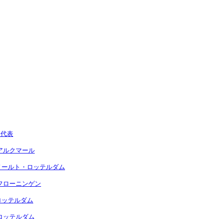
本代表
Zアルクマール
イエノールト・ロッテルダム
FCフローニンゲン
・ロッテルダム
・ロッテルダム