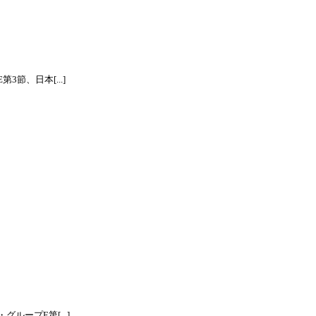
節、日本[...]
ープE第[...]