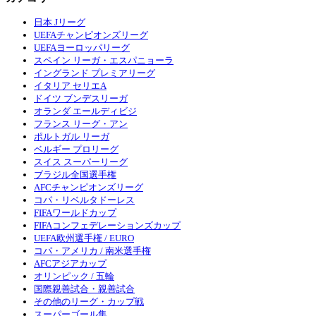
日本 Jリーグ
UEFAチャンピオンズリーグ
UEFAヨーロッパリーグ
スペイン リーガ・エスパニョーラ
イングランド プレミアリーグ
イタリア セリエA
ドイツ ブンデスリーガ
オランダ エールディビジ
フランス リーグ・アン
ポルトガル リーガ
ベルギー プロリーグ
スイス スーパーリーグ
ブラジル全国選手権
AFCチャンピオンズリーグ
コパ・リベルタドーレス
FIFAワールドカップ
FIFAコンフェデレーションズカップ
UEFA欧州選手権 / EURO
コパ・アメリカ / 南米選手権
AFCアジアカップ
オリンピック / 五輪
国際親善試合・親善試合
その他のリーグ・カップ戦
スーパーゴール集