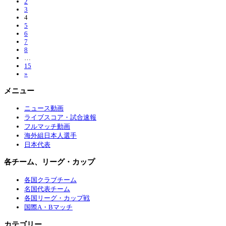
2
3
4
5
6
7
8
…
15
»
メニュー
ニュース動画
ライブスコア・試合速報
フルマッチ動画
海外組日本人選手
日本代表
各チーム、リーグ・カップ
各国クラブチーム
名国代表チーム
各国リーグ・カップ戦
国際A・Bマッチ
カテゴリー