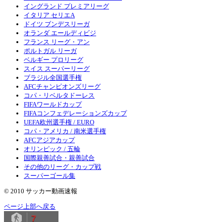
イングランド プレミアリーグ
イタリア セリエA
ドイツ ブンデスリーガ
オランダ エールディビジ
フランス リーグ・アン
ポルトガル リーガ
ベルギー プロリーグ
スイス スーパーリーグ
ブラジル全国選手権
AFCチャンピオンズリーグ
コパ・リベルタドーレス
FIFAワールドカップ
FIFAコンフェデレーションズカップ
UEFA欧州選手権 / EURO
コパ・アメリカ / 南米選手権
AFCアジアカップ
オリンピック / 五輪
国際親善試合・親善試合
その他のリーグ・カップ戦
スーパーゴール集
© 2010 サッカー動画速報
ページ上部へ戻る
7