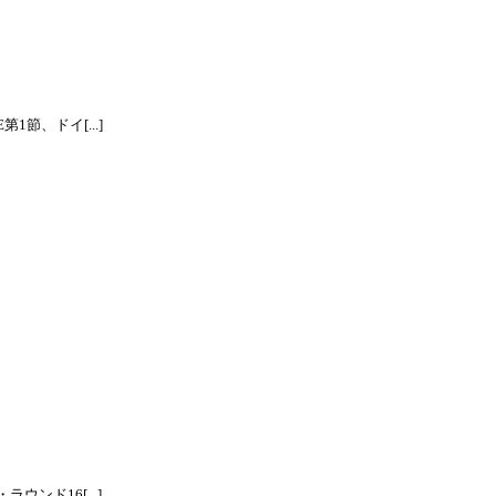
節、ドイ[...]
ンド16[...]