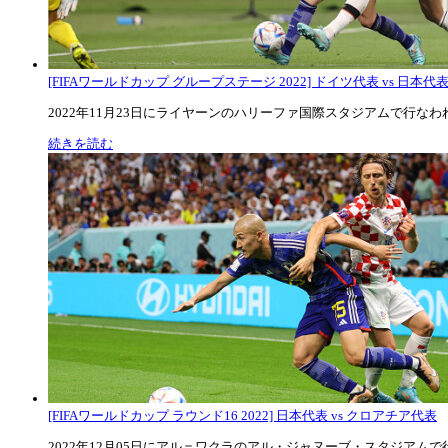
[FIFAワールドカップ グループステージ 2022] ドイツ代表 vs 日本代
2022年11月23日にライヤーンのハリーファ国際スタジアムで行なわれた
続きを読む
[FIFAワールドカップ ラウンド16 2022] 日本代表 vs クロアチア代表
2022年12月05日にアル＝ワクラのアル・ジャヌーブ・スタジアムで行な