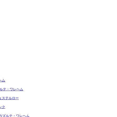
レヘム
Vズルテ・ワレヘム
Cウェステルロー
ゲンク
s SVズルテ・ワレヘム