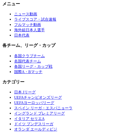
メニュー
ニュース動画
ライブスコア・試合速報
フルマッチ動画
海外組日本人選手
日本代表
各チーム、リーグ・カップ
各国クラブチーム
名国代表チーム
各国リーグ・カップ戦
国際A・Bマッチ
カテゴリー
日本 Jリーグ
UEFAチャンピオンズリーグ
UEFAヨーロッパリーグ
スペイン リーガ・エスパニョーラ
イングランド プレミアリーグ
イタリア セリエA
ドイツ ブンデスリーガ
オランダ エールディビジ