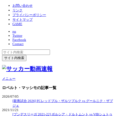
お問い合わせ
リンク
プライバシーポリシー
サイトマップ
GAME
rss
Twitter
Facebook
Contact
メニュー
ロベルト・マッシモ
の記事一覧
2026/07/05
[親善試合 2026] FCレッドブル・ザルツブルク vs グールニク・ザブ
ジェ
2021/11/21
[ブンデスリーガ 2021-22] ボルシア・ドルトムント vs VfBシュトゥ