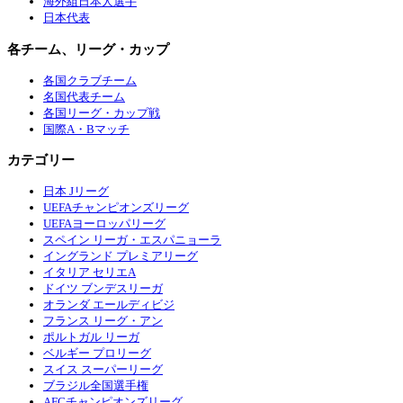
海外組日本人選手
日本代表
各チーム、リーグ・カップ
各国クラブチーム
名国代表チーム
各国リーグ・カップ戦
国際A・Bマッチ
カテゴリー
日本 Jリーグ
UEFAチャンピオンズリーグ
UEFAヨーロッパリーグ
スペイン リーガ・エスパニョーラ
イングランド プレミアリーグ
イタリア セリエA
ドイツ ブンデスリーガ
オランダ エールディビジ
フランス リーグ・アン
ポルトガル リーガ
ベルギー プロリーグ
スイス スーパーリーグ
ブラジル全国選手権
AFCチャンピオンズリーグ