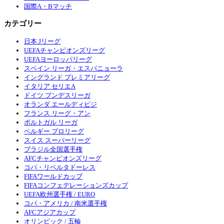
国際A・Bマッチ
カテゴリー
日本 Jリーグ
UEFAチャンピオンズリーグ
UEFAヨーロッパリーグ
スペイン リーガ・エスパニョーラ
イングランド プレミアリーグ
イタリア セリエA
ドイツ ブンデスリーガ
オランダ エールディビジ
フランス リーグ・アン
ポルトガル リーガ
ベルギー プロリーグ
スイス スーパーリーグ
ブラジル全国選手権
AFCチャンピオンズリーグ
コパ・リベルタドーレス
FIFAワールドカップ
FIFAコンフェデレーションズカップ
UEFA欧州選手権 / EURO
コパ・アメリカ / 南米選手権
AFCアジアカップ
オリンピック / 五輪